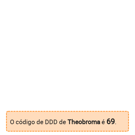
69
O código de DDD de
Theobroma
é
.