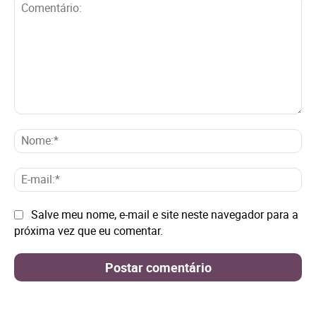
Comentário:
No
E-
mai
Site:
Salve meu nome, e-mail e site neste navegador para a
próxima vez que eu comentar.