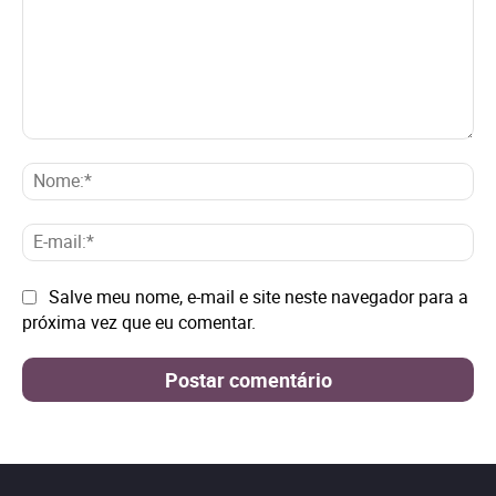
Comentário:
No
E-
mai
Site:
Salve meu nome, e-mail e site neste navegador para a
próxima vez que eu comentar.