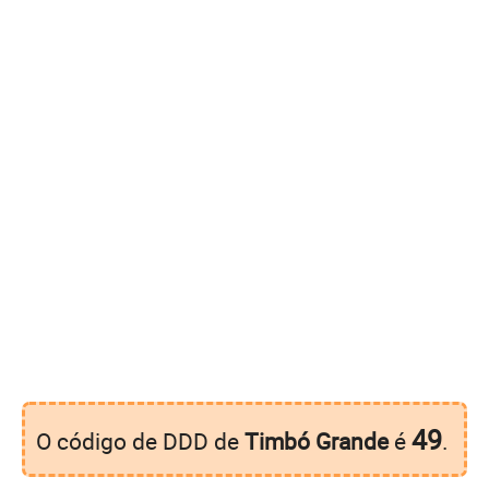
49
O código de DDD de
Timbó Grande
é
.