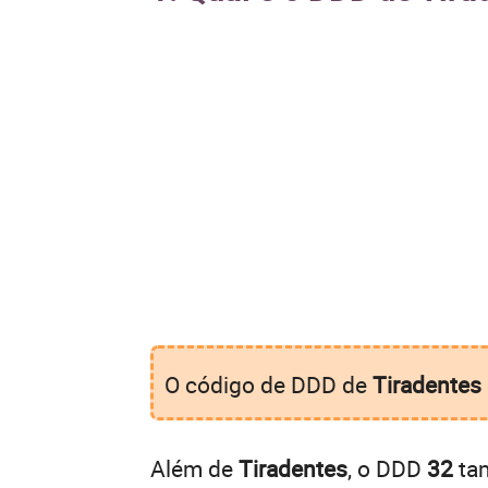
O código de DDD de
Tiradentes
Além de
Tiradentes
, o DDD
32
tam