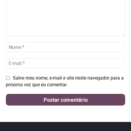
Comentário:
No
E-
mai
Site:
Salve meu nome, e-mail e site neste navegador para a
próxima vez que eu comentar.