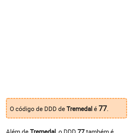
77
O código de DDD de
Tremedal
é
.
Além de
Tremedal
, o DDD
77
também é