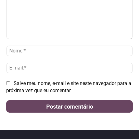
Comentário:
No
E-
mai
Site:
Salve meu nome, e-mail e site neste navegador para a
próxima vez que eu comentar.