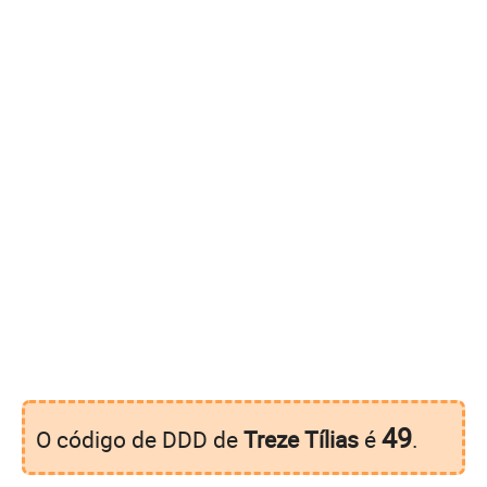
49
O código de DDD de
Treze Tílias
é
.