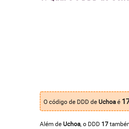
1
O código de DDD de
Uchoa
é
Além de
Uchoa
, o DDD
17
também 