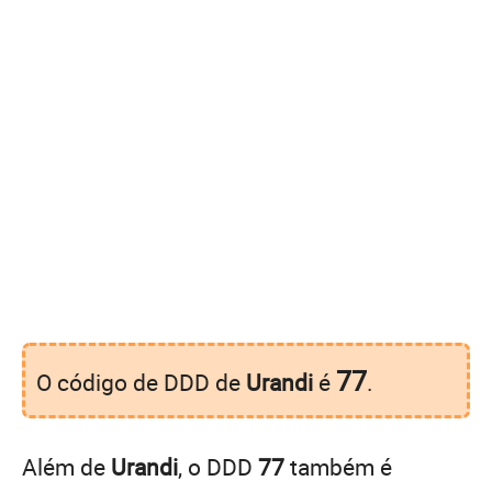
77
O código de DDD de
Urandi
é
.
Além de
Urandi
, o DDD
77
também é