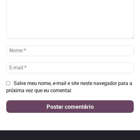
Comentário:
No
E-
mai
Site:
Salve meu nome, e-mail e site neste navegador para a
próxima vez que eu comentar.