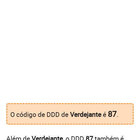
87
O código de DDD de
Verdejante
é
.
Além de
Verdejante
, o DDD
87
também é