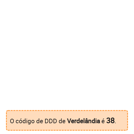
38
O código de DDD de
Verdelândia
é
.