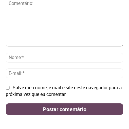
Comentário:
No
E-
mai
Site:
Salve meu nome, e-mail e site neste navegador para a
próxima vez que eu comentar.