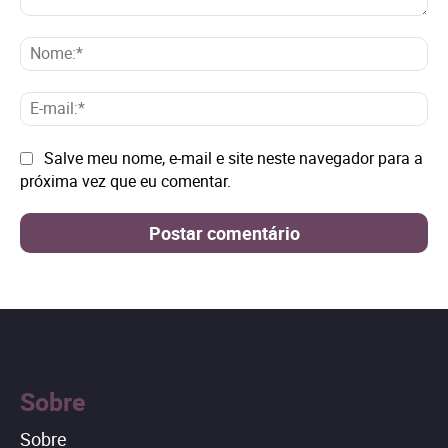
Comentário:
No
E-
mai
Site:
Salve meu nome, e-mail e site neste navegador para a
próxima vez que eu comentar.
Sobre
Sobre