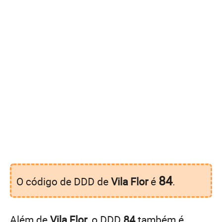
84
O código de DDD de
Vila Flor
é
.
Além de
Vila Flor
, o DDD
84
também é