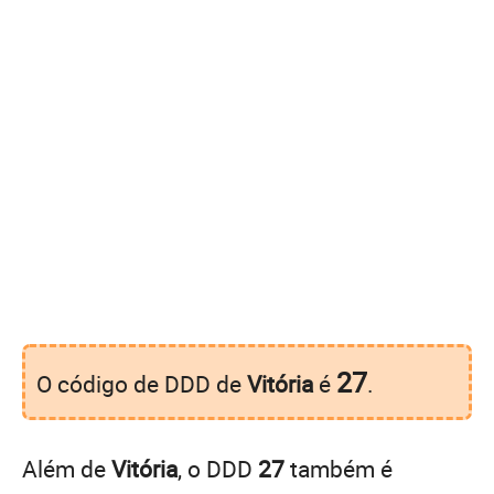
27
O código de DDD de
Vitória
é
.
Além de
Vitória
, o DDD
27
também é