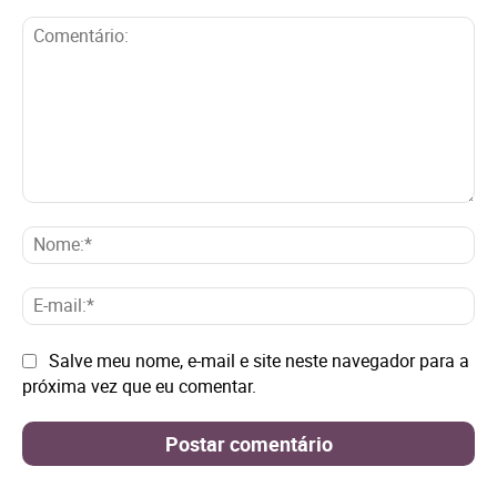
Comentário:
No
E-
mai
Site:
Salve meu nome, e-mail e site neste navegador para a
próxima vez que eu comentar.