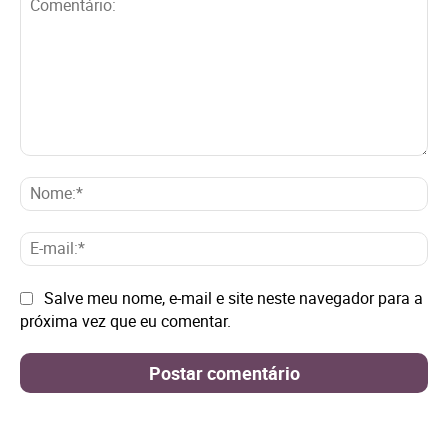
Comentário:
No
E-
mai
Site:
Salve meu nome, e-mail e site neste navegador para a
próxima vez que eu comentar.