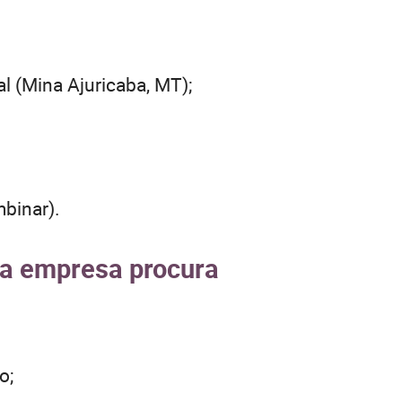
al (Mina Ajuricaba, MT);
binar).
e a empresa procura
o;