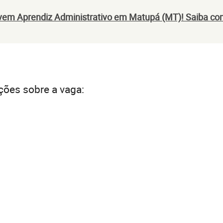
em Aprendiz Administrativo em Matupá (MT)! Saiba co
ções sobre a vaga: