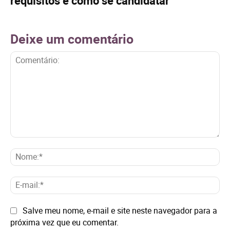
requisitos e como se candidatar
Deixe um comentário
Comentário:
No
E-
mai
Site:
Salve meu nome, e-mail e site neste navegador para a
próxima vez que eu comentar.