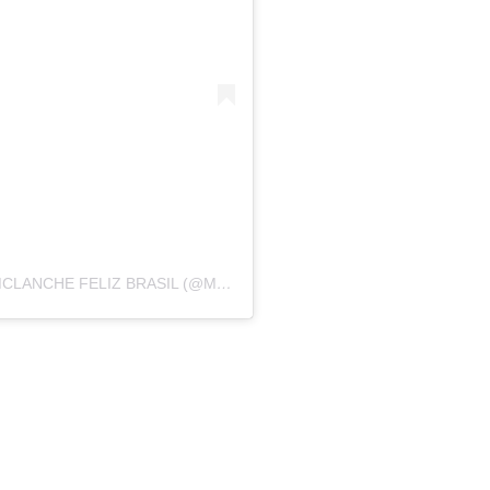
UMA PUBLICAÇÃO COMPARTILHADA POR MCLANCHE FELIZ BRASIL (@MCFELIZBR)