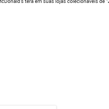
cDonald’s terá em suas lojas colecionáveis de
“