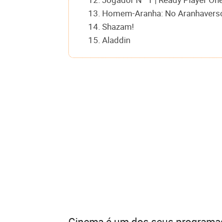
13. Homem-Aranha: No Aranhaverso 
14. Shazam!
15. Aladdin
Cinema é um dos seus programas 