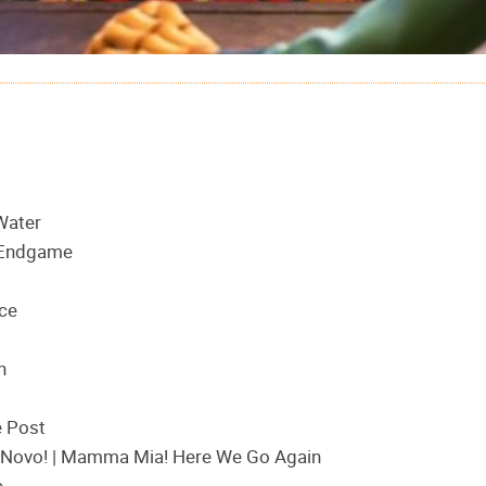
Water
: Endgame
ace
n
e Post
Novo! | Mamma Mia! Here We Go Again
e