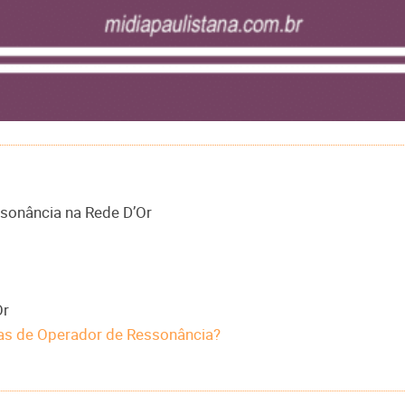
sonância na Rede D’Or
Or
as de Operador de Ressonância?