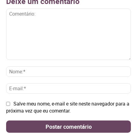
Deixe um comentário
Comentário:
No
E-
mai
Site:
Salve meu nome, e-mail e site neste navegador para a
próxima vez que eu comentar.