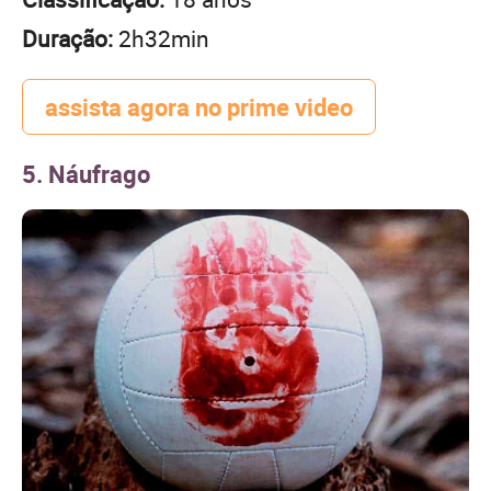
Duração:
2h32min
assista agora no prime video
5. Náufrago