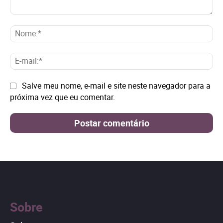
Comentário:
No
E-
mai
Site:
Salve meu nome, e-mail e site neste navegador para a
próxima vez que eu comentar.
Sobre