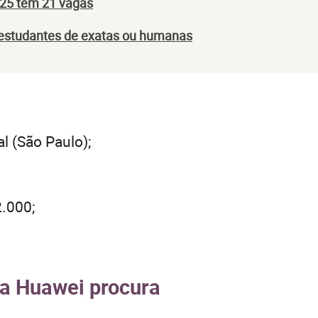
025 tem 21 vagas
a estudantes de exatas ou humanas
l (São Paulo);
.000;
 a Huawei procura