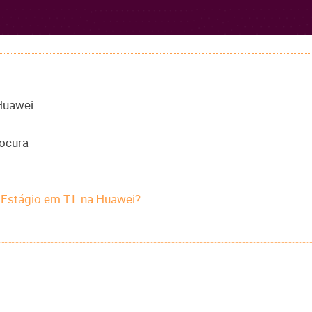
 Huawei
rocura
Estágio em T.I. na Huawei?