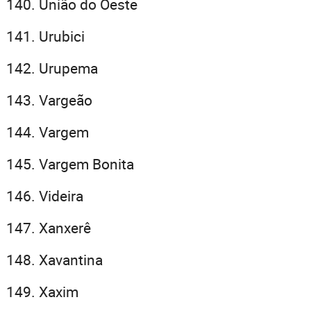
União do Oeste
Urubici
Urupema
Vargeão
Vargem
Vargem Bonita
Videira
Xanxerê
Xavantina
Xaxim