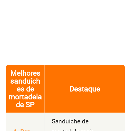
Melhores
sanduích
es de
Destaque
mortadela
de SP
Sanduíche de