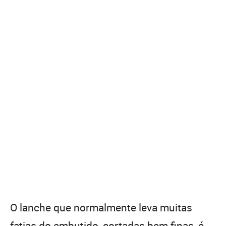
O lanche que normalmente leva muitas
fatias do embutido, cortadas bem finas, é