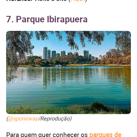
7. Parque Ibirapuera
(
@sponeway
/Reprodução)
Para quem quer conhecer os
parques de