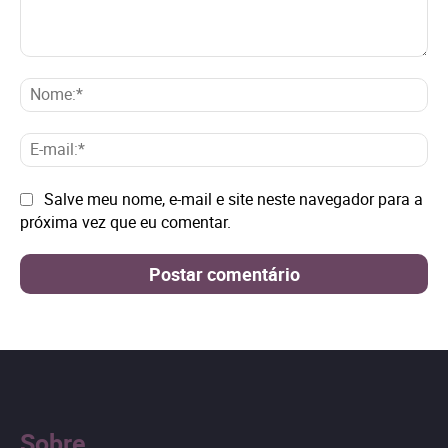
Comentário:
No
E-
mai
Site:
Salve meu nome, e-mail e site neste navegador para a
próxima vez que eu comentar.
Sobre