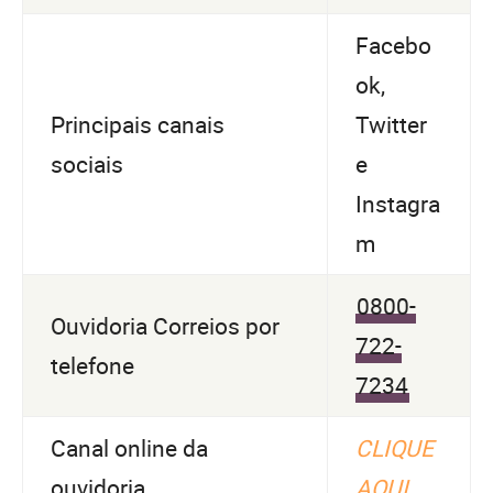
Facebo
ok,
Principais canais
Twitter
sociais
e
Instagra
m
0800-
Ouvidoria Correios por
722-
telefone
7234
Canal online da
CLIQUE
ouvidoria
AQUI