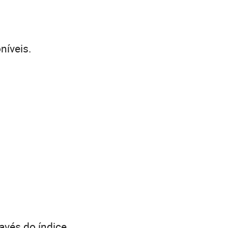
níveis.
avés do índice.