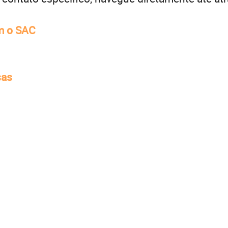
om o SAC
sas