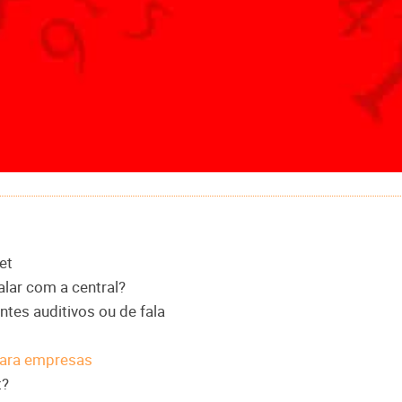
et
falar com a central?
ntes auditivos ou de fala
 para empresas
t?