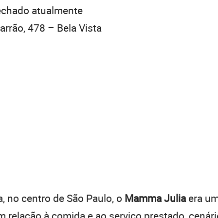
echado atualmente
rrão, 478 – Bela Vista
a, no centro de São Paulo, o
Mamma Julia
era um
 relação à comida e ao serviço prestado, cenár